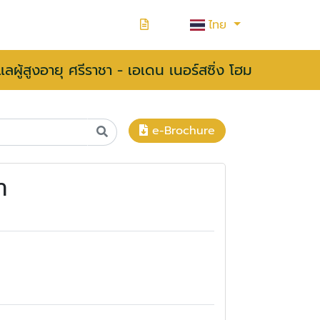
ไทย
ูแลผู้สูงอายุ ศรีราชา - เอเดน เนอร์สซิ่ง โฮม
e-Brochure
า