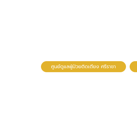
ศูนย์ดูแลผู้ป่วยติดเตียง ศรีราชา