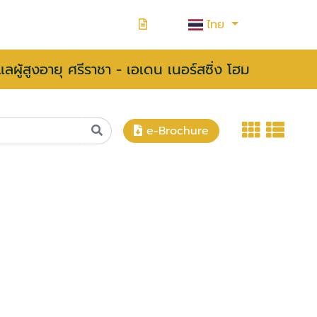
ไทย
ูแลผู้สูงอายุ ศรีราชา - เอเดน เนอร์สซิ่ง โฮม
e-Brochure