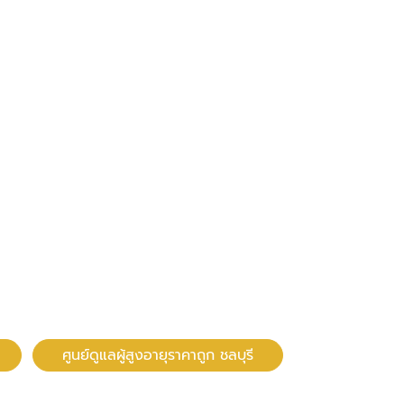
ศูนย์ดูแลผู้สูงอายุราคาถูก ชลบุรี