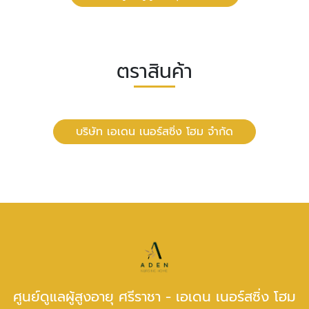
ตราสินค้า
บริษัท เอเดน เนอร์สซิ่ง โฮม จำกัด
ศูนย์ดูแลผู้สูงอายุ ศรีราชา - เอเดน เนอร์สซิ่ง โฮม